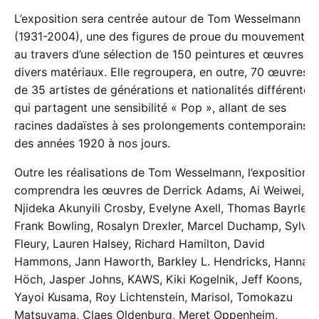
L’exposition sera centrée autour de Tom Wesselmann
(1931-2004), une des figures de proue du mouvement,
au travers d’une sélection de 150 peintures et œuvres d
divers matériaux. Elle regroupera, en outre, 70 œuvres
de 35 artistes de générations et nationalités différentes
qui partagent une sensibilité « Pop », allant de ses
racines dadaïstes à ses prolongements contemporains,
des années 1920 à nos jours.
Outre les réalisations de Tom Wesselmann, l’exposition
comprendra les œuvres de Derrick Adams, Ai Weiwei,
Njideka Akunyili Crosby, Evelyne Axell, Thomas Bayrle,
Frank Bowling, Rosalyn Drexler, Marcel Duchamp, Sylvie
Fleury, Lauren Halsey, Richard Hamilton, David
Hammons, Jann Haworth, Barkley L. Hendricks, Hannah
Höch, Jasper Johns, KAWS, Kiki Kogelnik, Jeff Koons,
Yayoi Kusama, Roy Lichtenstein, Marisol, Tomokazu
Matsuyama, Claes Oldenburg, Meret Oppenheim,