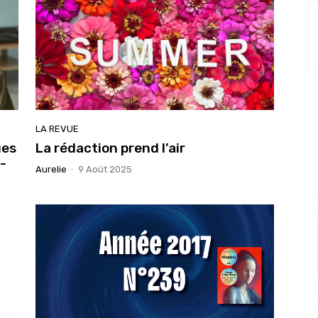
LA REVUE
ues
La rédaction prend l’air
-
Aurelie
-
9 Août 2025