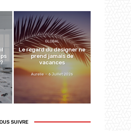
GLOBAL
il
Le regard du designer ne
mps
prend jamais de
 ?
vacances
Aurelie
-
6 Juillet 2026
OUS SUIVRE