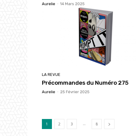
Aurelie
-
14 Mars 2025
LA REVUE
Précommandes du Numéro 275
Aurelie
-
25 Février 2025
...
1
2
3
8