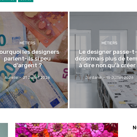
MÉTIERS
MÉTIERS
ourquoi les designers
Le designer passe-t-
parlent-ils si peu
désormais plus de te
d’argent ?
à dire non qu’à créer
Aurelie
-
21 Juillet 2026
Jordane
-
15 Juillet 2026
N