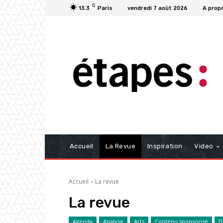
C
13.3
Paris
vendredi 7 août 2026
A prop
Accueil
La Revue
Inspiration
Video
Accueil
La revue
La revue
Agenda
Analyse
Arts
Contenu sponsorisé
D