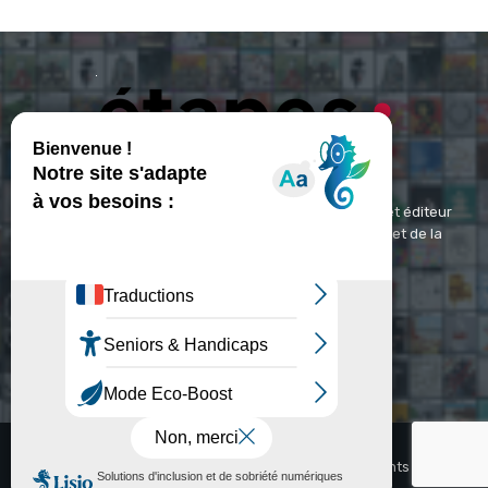
ETAPES : Magazine Média de référence depuis 1994 et éditeur
spécialisé dans les domaines du design, de l'image et de la
communication visuelle.
Contact :
contact@etapes.com
© Copyright - Etapes : Magazine (1994-2026)
Accueil
La Revue
Inspiration
Video
Abonnements
Agenda
Jobs
Newsletter