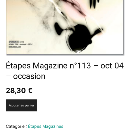
Étapes Magazine n°113 – oct 04
– occasion
28,30
€
quantité
Ajouter au panier
de
Étapes
Magazine
Catégorie :
Étapes Magazines
n°113