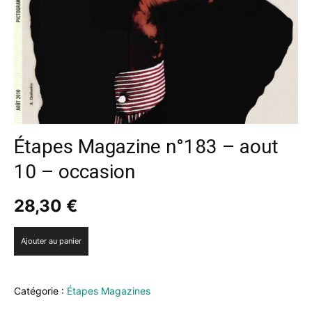
Étapes Magazine n°183 – aout
10 – occasion
28,30
€
quantité
Ajouter au panier
de
Étapes
Magazine
Catégorie :
Étapes Magazines
n°183
-