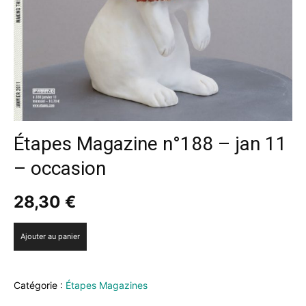
Étapes Magazine n°188 – jan 11
– occasion
28,30
€
quantité
Ajouter au panier
de
Étapes
Magazine
Catégorie :
Étapes Magazines
n°188
-