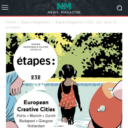
Home
Étapes Magazines
Étapes Magazine n°232 – juil / aout 16 –
occasion