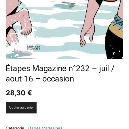
Étapes Magazine n°232 – juil /
aout 16 – occasion
28,30
€
quantité
Ajouter au panier
de
Étapes
Magazine
Catégorie :
Étapes Magazines
n°232