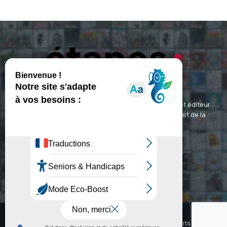
ETAPES : Magazine Média de référence depuis 1994 et éditeur
spécialisé dans les domaines du design, de l'image et de la
communication visuelle.
Contact :
contact@etapes.com
© Copyright - Etapes : Magazine (1994-2026)
Accueil
La Revue
Inspiration
Video
Abonnements