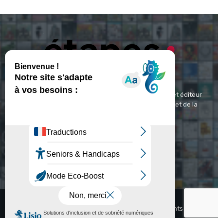
ETAPES : Magazine Média de référence depuis 1994 et éditeur
spécialisé dans les domaines du design, de l'image et de la
communication visuelle.
Contact :
contact@etapes.com
© Copyright - Etapes : Magazine (1994-2026)
Accueil
La Revue
Inspiration
Video
Abonnements
Agenda
Jobs
Newsletter