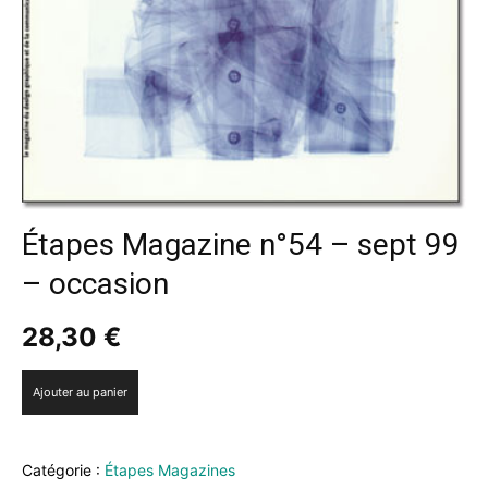
Étapes Magazine n°54 – sept 99
– occasion
28,30
€
quantité
Ajouter au panier
de
Étapes
Magazine
Catégorie :
Étapes Magazines
n°54