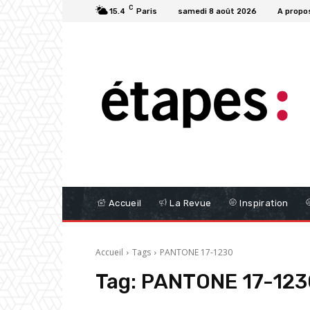
C
15.4
Paris
samedi 8 août 2026
A propo
Accueil
La Revue
Inspiration
Accueil
Tags
PANTONE 17-1230
Tag:
PANTONE 17-123