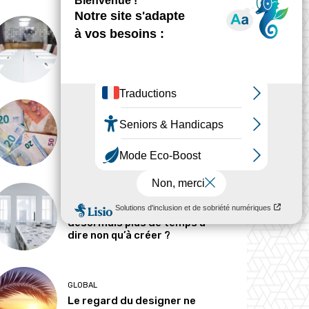
ANALYSE
Peut-on tout concevoir ?
MÉTIERS
Pourquoi les designers
parlent-ils si peu d’argent ?
MÉTIERS
Le designer passe-t-il
désormais plus de temps à
dire non qu’à créer ?
GLOBAL
Le regard du designer ne