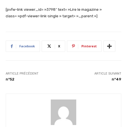
[pvfw-link viewer_id= »3798″ text= »Lire le magazine »
class= »pdf-viewer-link-single » target= »_parent »]
Facebook
X
Pinterest
ARTICLE PRÉCÉDENT
ARTICLE SUIVANT
n°52
n°49