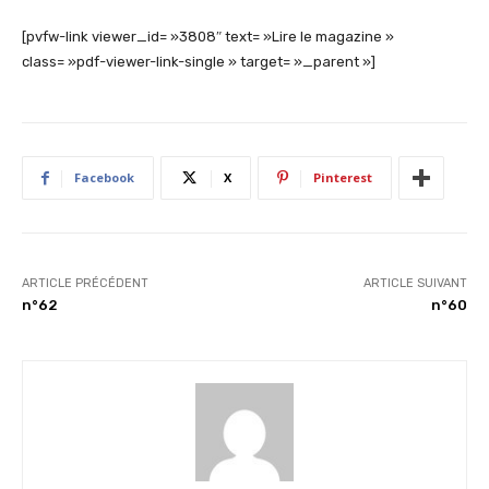
[pvfw-link viewer_id= »3808″ text= »Lire le magazine »
class= »pdf-viewer-link-single » target= »_parent »]
Facebook
X
Pinterest
ARTICLE PRÉCÉDENT
ARTICLE SUIVANT
n°62
n°60