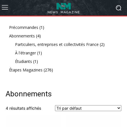
1
Précommandes
1
4
produit
Abonnements
4
produits
2
Particuliers, entreprises et collectivités France
2
1
produits
À l'étranger
1
1
produit
Étudiants
1
produit
276
Étapes Magazines
276
produits
Abonnements
4 résultats affichés