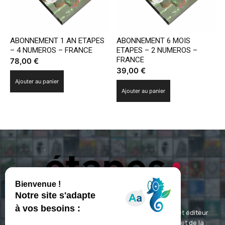
ABONNEMENT 1 AN ETAPES
ABONNEMENT 6 MOIS
– 4 NUMEROS – FRANCE
ETAPES – 2 NUMEROS –
FRANCE
78,00
€
39,00
€
Ajouter au panier
Ajouter au panier
ETAPES : Magazine Média de référence depuis 1994 et éditeur
spécialisé dans les domaines du design, de l'image et de la