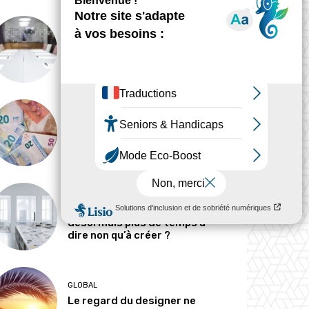
ANALYSE
Peut-on tout concevoir ?
MÉTIERS
Pourquoi les designers
parlent-ils si peu d’argent ?
MÉTIERS
Le designer passe-t-il
désormais plus de temps à
dire non qu’à créer ?
GLOBAL
Le regard du designer ne