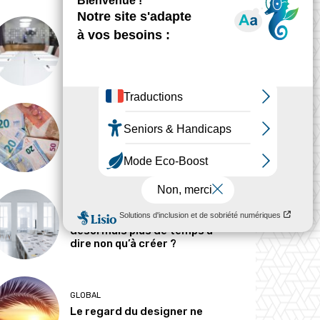
ANALYSE
Peut-on tout concevoir ?
MÉTIERS
Pourquoi les designers
parlent-ils si peu d’argent ?
MÉTIERS
Le designer passe-t-il
désormais plus de temps à
dire non qu’à créer ?
GLOBAL
Le regard du designer ne