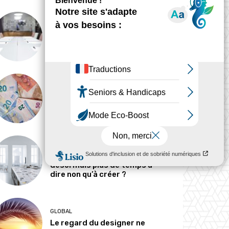
ANALYSE
Peut-on tout concevoir ?
MÉTIERS
Pourquoi les designers
parlent-ils si peu d’argent ?
MÉTIERS
Le designer passe-t-il
désormais plus de temps à
dire non qu’à créer ?
GLOBAL
Le regard du designer ne