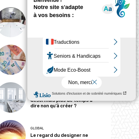
ANALYSE
Peut-on tout concevoir ?
MÉTIERS
Pourquoi les designers
parlent-ils si peu d’argent ?
MÉTIERS
Le designer passe-t-il
désormais plus de temps à
dire non qu’à créer ?
GLOBAL
Le regard du designer ne