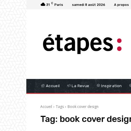
C
31
Paris
samedi 8 août 2026
A propos
Accueil
La Revue
Inspiration
Accueil
Tags
Book cover design
Tag:
book cover desig