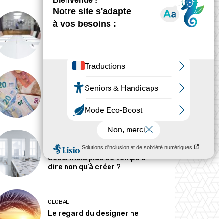
ANALYSE
Peut-on tout concevoir ?
MÉTIERS
Pourquoi les designers
parlent-ils si peu d’argent ?
MÉTIERS
Le designer passe-t-il
désormais plus de temps à
dire non qu’à créer ?
GLOBAL
Le regard du designer ne