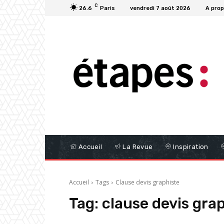
C
26.6
Paris
vendredi 7 août 2026
A pro
Accueil
La Revue
Inspiration
Accueil
Tags
Clause devis graphiste
Tag:
clause devis gra