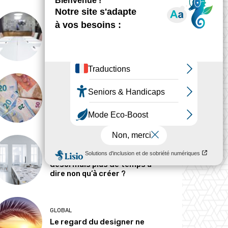
ANALYSE
Peut-on tout concevoir ?
MÉTIERS
Pourquoi les designers
parlent-ils si peu d’argent ?
MÉTIERS
Le designer passe-t-il
désormais plus de temps à
dire non qu’à créer ?
GLOBAL
Le regard du designer ne