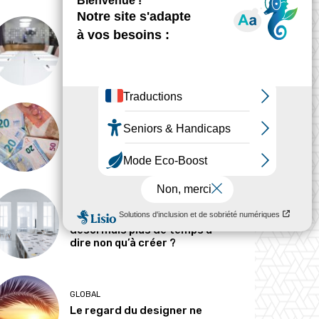
ANALYSE
Peut-on tout concevoir ?
MÉTIERS
Pourquoi les designers
parlent-ils si peu d’argent ?
MÉTIERS
Le designer passe-t-il
désormais plus de temps à
dire non qu’à créer ?
GLOBAL
Le regard du designer ne