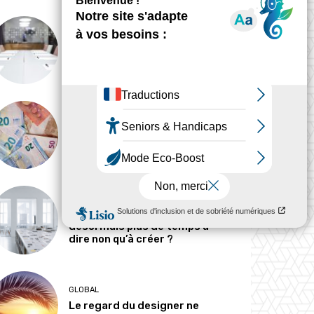
ANALYSE
Peut-on tout concevoir ?
MÉTIERS
Pourquoi les designers
parlent-ils si peu d’argent ?
MÉTIERS
Le designer passe-t-il
désormais plus de temps à
dire non qu’à créer ?
GLOBAL
Le regard du designer ne