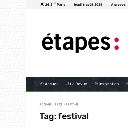
C
26.2
Paris
jeudi 6 août 2026
A propos
Accueil
La Revue
Inspiration
Accueil
Tags
Festival
Tag:
festival