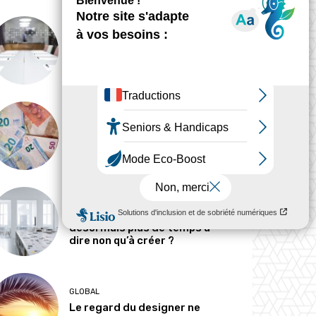
ANALYSE
Peut-on tout concevoir ?
MÉTIERS
Pourquoi les designers
parlent-ils si peu d’argent ?
MÉTIERS
Le designer passe-t-il
désormais plus de temps à
dire non qu’à créer ?
GLOBAL
Le regard du designer ne