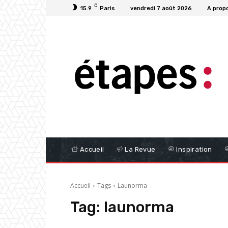
C
15.9
Paris
vendredi 7 août 2026
A prop
Accueil
La Revue
Inspiration
Accueil
Tags
Launorma
Tag:
launorma