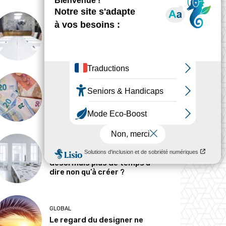
ANALYSE
Peut-on tout concevoir ?
MÉTIERS
Pourquoi les designers
parlent-ils si peu d’argent ?
MÉTIERS
Le designer passe-t-il
désormais plus de temps à
dire non qu’à créer ?
GLOBAL
Le regard du designer ne