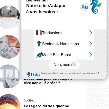
ANALYSE
Peut-on tout concevoir ?
MÉTIERS
Pourquoi les designers
parlent-ils si peu d’argent ?
MÉTIERS
Le designer passe-t-il
désormais plus de temps à
dire non qu’à créer ?
GLOBAL
Le regard du designer ne