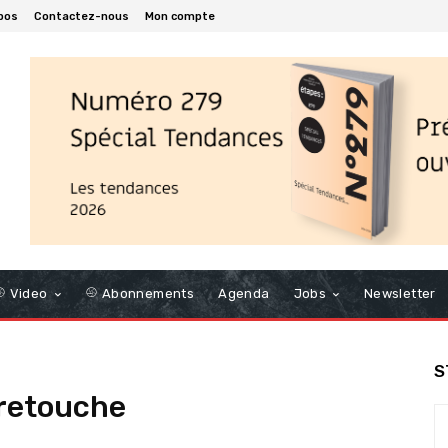
pos
Contactez-nous
Mon compte
Video
Abonnements
Agenda
Jobs
Newsletter
S
 retouche