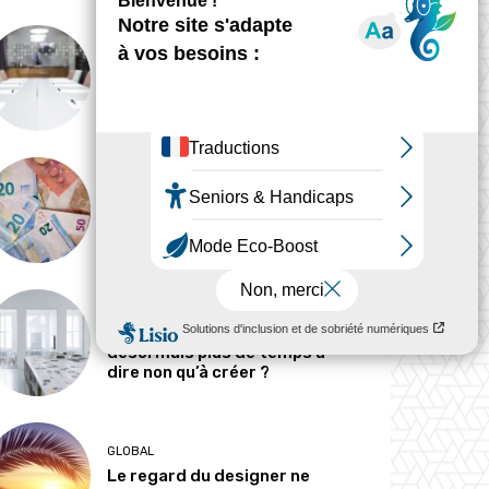
ANALYSE
Peut-on tout concevoir ?
MÉTIERS
Pourquoi les designers
parlent-ils si peu d’argent ?
MÉTIERS
Le designer passe-t-il
désormais plus de temps à
dire non qu’à créer ?
GLOBAL
Le regard du designer ne