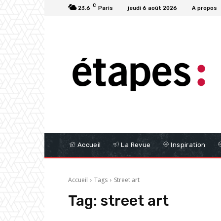
C
23.6
Paris
jeudi 6 août 2026
A propos
Accueil
La Revue
Inspiration
Accueil
Tags
Street art
Tag:
street art