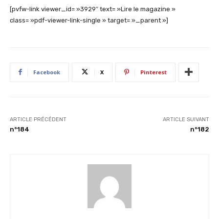
[pvfw-link viewer_id= »3929″ text= »Lire le magazine »
class= »pdf-viewer-link-single » target= »_parent »]
Facebook
X
Pinterest
ARTICLE PRÉCÉDENT
ARTICLE SUIVANT
n°184
n°182