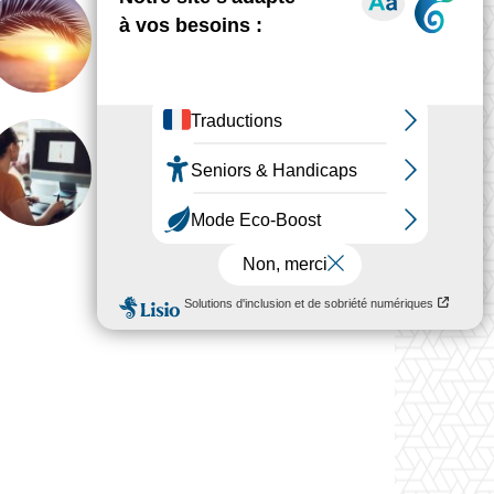
GLOBAL
Le regard du designer ne
prend jamais de vacances
ANALYSE
Pourquoi le travail du
designer est devenu
invisible
Voir plus