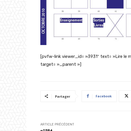
[pvfw-link viewer_id= »3931″ text= »Lire le 
target= »_parent »]
Facebook
Partager
ARTICLE PRÉCÉDENT
n°186