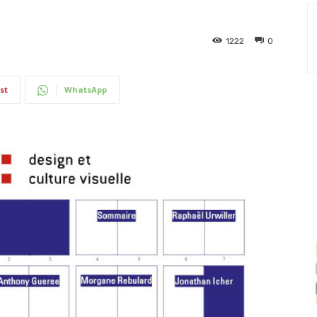
1222
0
st
WhatsApp