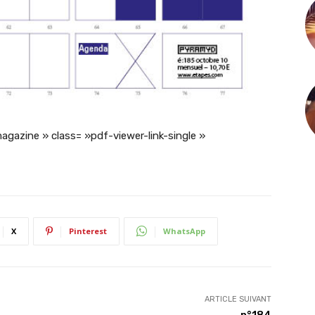
magazine » class= »pdf-viewer-link-single »
X
Pinterest
WhatsApp
ARTICLE SUIVANT
n°184