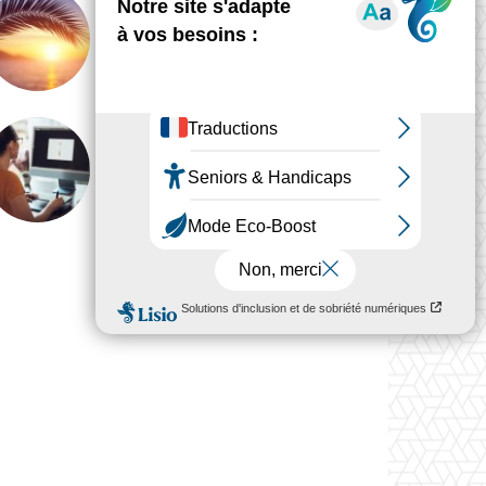
GLOBAL
Le regard du designer ne
prend jamais de vacances
ANALYSE
Pourquoi le travail du
designer est devenu
invisible
Voir plus