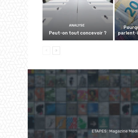
ANALYSE
Pourqu
Peut-on tout concevoir ?
parlent-i
ETAPES : Magazine Média