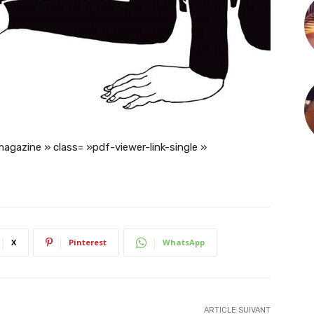
magazine » class= »pdf-viewer-link-single »
X
Pinterest
WhatsApp
ARTICLE SUIVANT