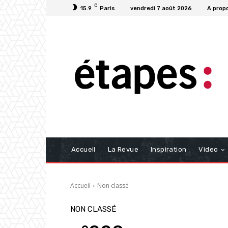
C
15.9
Paris
vendredi 7 août 2026
A prop
Accueil
La Revue
Inspiration
Video
Accueil
Non classé
NON CLASSÉ