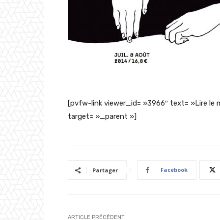
[pvfw-link viewer_id= »3966″ text= »Lire le 
target= »_parent »]
Facebook
Partager
ARTICLE PRÉCÉDENT