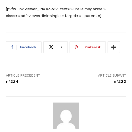
[pvfw-link viewer_id= »3969″ text= »Lire le magazine »
class= »pdf-viewer-link-single » target= »_parent »]
Facebook
X
Pinterest
ARTICLE PRÉCÉDENT
ARTICLE SUIVANT
n°224
n°222