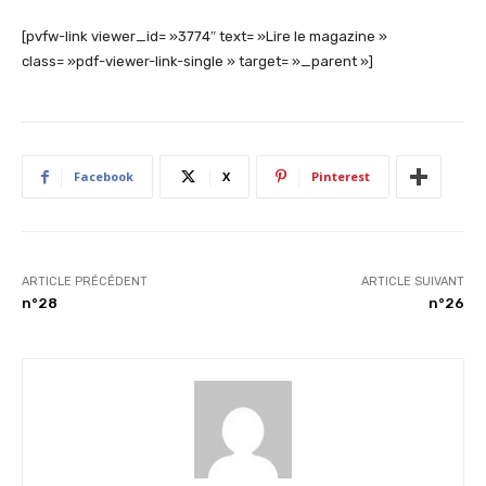
[pvfw-link viewer_id= »3774″ text= »Lire le magazine »
class= »pdf-viewer-link-single » target= »_parent »]
Facebook
X
Pinterest
ARTICLE PRÉCÉDENT
ARTICLE SUIVANT
n°28
n°26