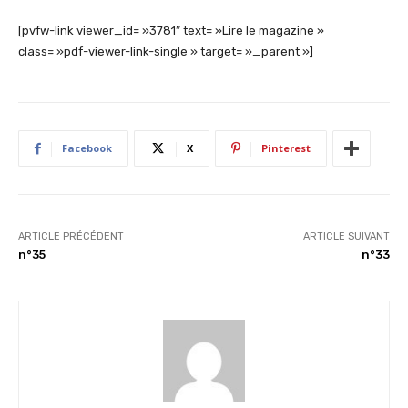
[pvfw-link viewer_id= »3781″ text= »Lire le magazine »
class= »pdf-viewer-link-single » target= »_parent »]
Facebook
X
Pinterest
ARTICLE PRÉCÉDENT
ARTICLE SUIVANT
n°35
n°33