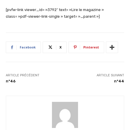
[pvfw-link viewer_id= »3792″ text= »Lire le magazine »
class= »pdf-viewer-link-single » target= »_parent »]
Facebook
X
Pinterest
ARTICLE PRÉCÉDENT
ARTICLE SUIVANT
n°46
n°44