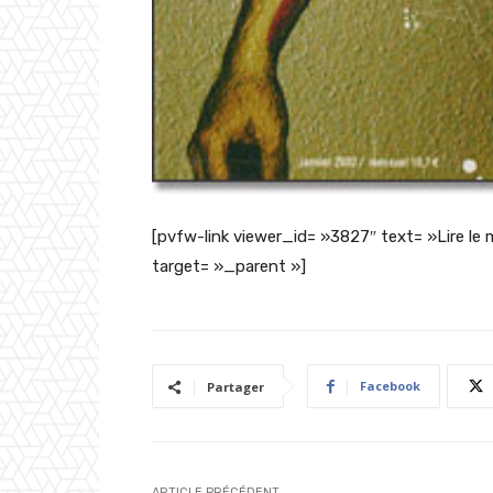
[pvfw-link viewer_id= »3827″ text= »Lire le 
target= »_parent »]
Facebook
Partager
ARTICLE PRÉCÉDENT