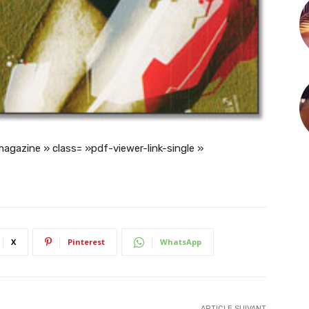
magazine » class= »pdf-viewer-link-single »
X
Pinterest
WhatsApp
ARTICLE SUIVANT