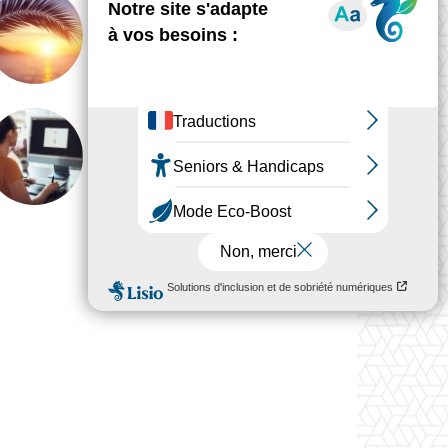
GLOBAL
Le regard du designer ne
prend jamais de vacances
ANALYSE
Pourquoi le travail du
designer est devenu
invisible
Voir plus