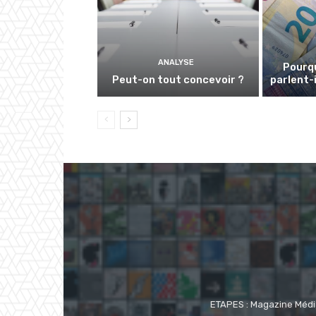
ANALYSE
Pourqu
Peut-on tout concevoir ?
parlent-i
ETAPES : Magazine Média