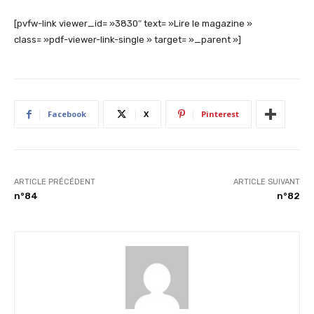
[pvfw-link viewer_id= »3830″ text= »Lire le magazine »
class= »pdf-viewer-link-single » target= »_parent »]
Facebook
X
Pinterest
ARTICLE PRÉCÉDENT
ARTICLE SUIVANT
n°84
n°82