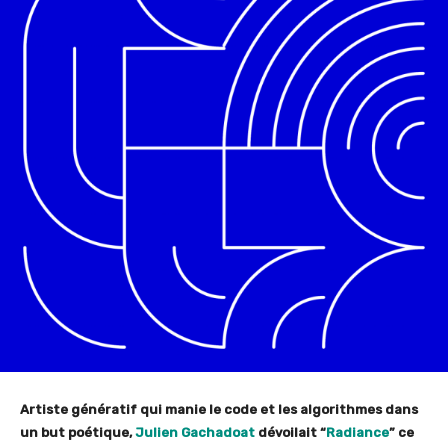
Artiste génératif qui manie le code et les algorithmes dans
un but poétique,
Julien Gachadoat
dévoilait “
Radiance
” ce