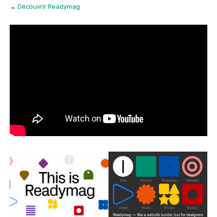
→
Découvrir Readymag