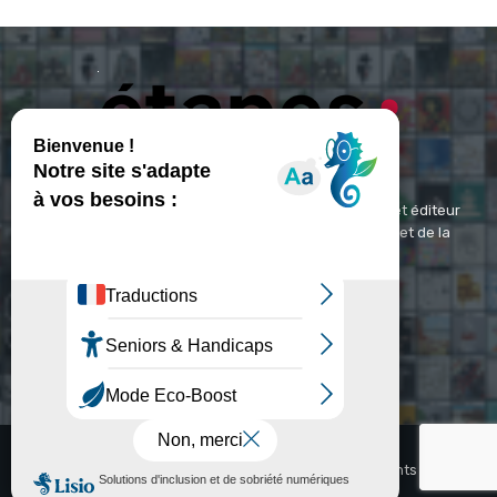
ETAPES : Magazine Média de référence depuis 1994 et éditeur
spécialisé dans les domaines du design, de l'image et de la
communication visuelle.
Contact :
contact@etapes.com
© Copyright - Etapes : Magazine (1994-2026)
Accueil
La Revue
Inspiration
Video
Abonnements
Agenda
Jobs
Newsletter