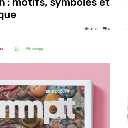
gn : motifs, symboles et
que
4575
0
st
WhatsApp