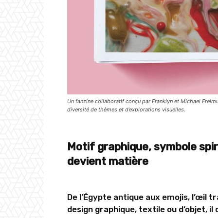
Un fanzine collaboratif conçu par Franklyn et Michael Freimut
diversité de thèmes et d’explorations visuelles.
Motif graphique, symbole spiri
devient matière
De l’Égypte antique aux emojis, l’œil t
design graphique, textile ou d’objet, i