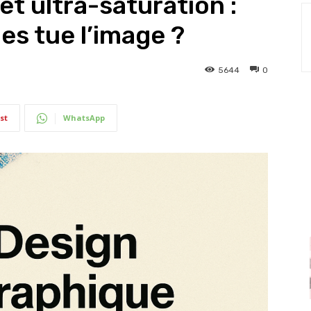
t ultra-saturation :
es tue l’image ?
5644
0
st
WhatsApp