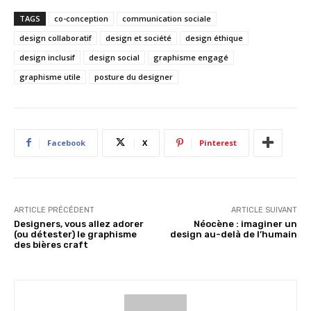
TAGS
co-conception
communication sociale
design collaboratif
design et société
design éthique
design inclusif
design social
graphisme engagé
graphisme utile
posture du designer
Facebook
X
Pinterest
ARTICLE PRÉCÉDENT
ARTICLE SUIVANT
Designers, vous allez adorer
Néocène : imaginer un
(ou détester) le graphisme
design au-delà de l’humain
des bières craft