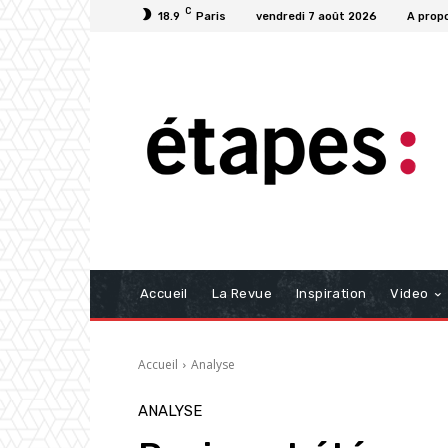
C
18.9
Paris
vendredi 7 août 2026
A prop
Accueil
La Revue
Inspiration
Video
Accueil
Analyse
ANALYSE