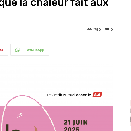
que la chaleur fait aux
1750
0
st
WhatsApp