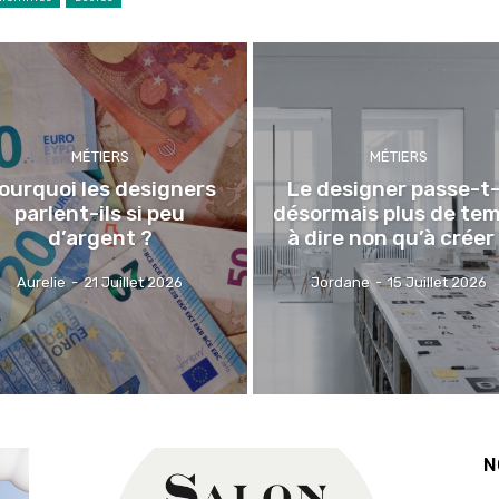
MÉTIERS
MÉTIERS
ourquoi les designers
Le designer passe-t-
parlent-ils si peu
désormais plus de te
d’argent ?
à dire non qu’à créer
Aurelie
-
21 Juillet 2026
Jordane
-
15 Juillet 2026
N