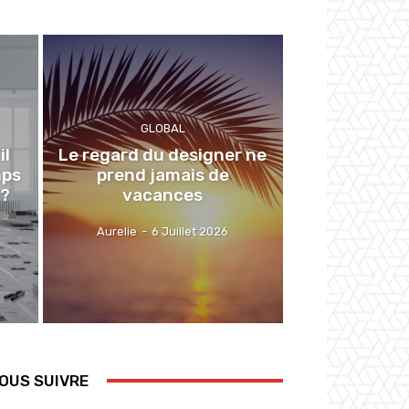
GLOBAL
il
Le regard du designer ne
mps
prend jamais de
 ?
vacances
Aurelie
-
6 Juillet 2026
OUS SUIVRE