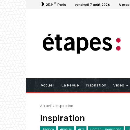
C
23.9
Paris
vendredi 7 août 2026
A prop
Accueil
La Revue
Inspiration
Video
Accueil
Inspiration
Inspiration
Agenda
Analyse
Arts
Contenu sponsorisé
D