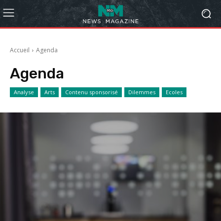
Accueil
Agenda
Agenda
Analyse
Arts
Contenu sponsorisé
Dilemmes
Ecoles