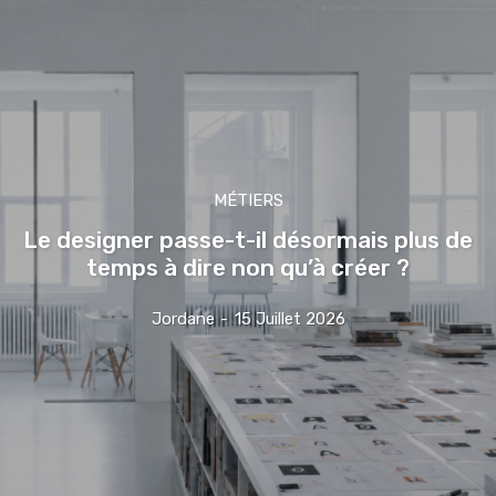
MÉTIERS
Le designer passe-t-il désormais plus de
temps à dire non qu’à créer ?
Jordane
-
15 Juillet 2026