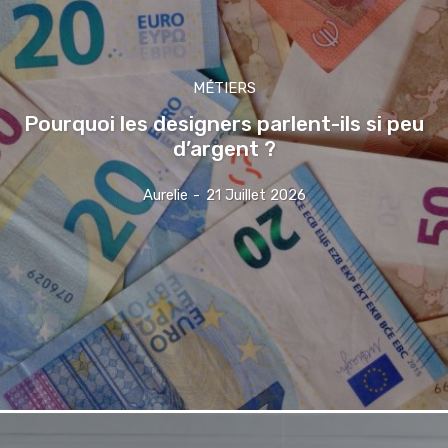
MÉTIERS
Pourquoi les designers parlent-ils si peu
d’argent ?
Aurelie
-
21 Juillet 2026