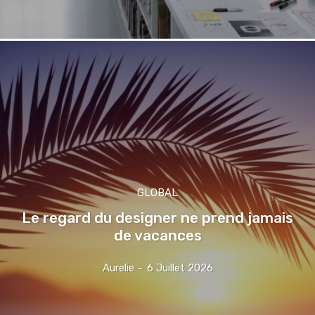
GLOBAL
Le regard du designer ne prend jamais
de vacances
Aurelie
-
6 Juillet 2026