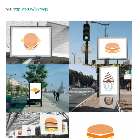
via
http://bit.ly/1j9Myj2