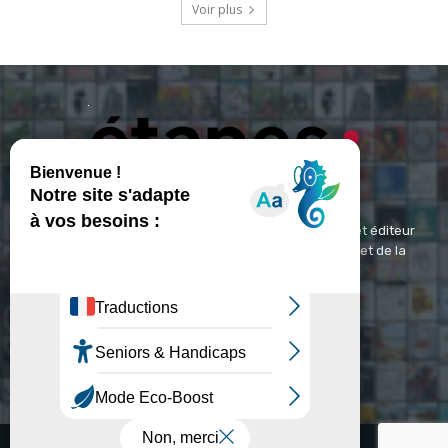
Voir plus
ETAPES : Magazine Média de référence depuis 1994 et éditeur
spécialisé dans les domaines du design, de l'image et de la
communication visuelle.
Contact :
contact@etapes.com
© Copyright - Etapes : Magazine (1994-2026)