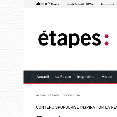
C
18.8
Paris
jeudi 6 août 2026
A propos
Accueil
La Revue
Inspiration
Video
Accueil
Contenu sponsorisé
CONTENU SPONSORISÉ
INSPIRATION
LA RE