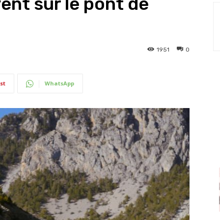
ent sur le pont de
1951
0
st
WhatsApp