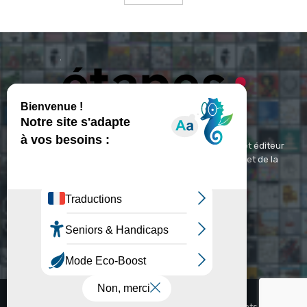
ETAPES : Magazine Média de référence depuis 1994 et éditeur
spécialisé dans les domaines du design, de l'image et de la
communication visuelle.
Contact :
contact@etapes.com
© Copyright - Etapes : Magazine (1994-2026)
Accueil
La Revue
Inspiration
Video
Abonnements