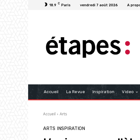
C
18.9
Paris
vendredi 7 août 2026
A prop
Accueil
La Revue
Inspiration
Video
Accueil
Arts
ARTS
INSPIRATION