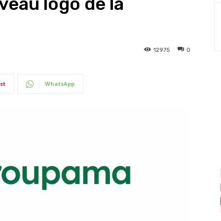
veau logo de la
12975
0
st
WhatsApp