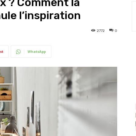
ux ? Comment la
ule l’inspiration
2772
0
st
WhatsApp