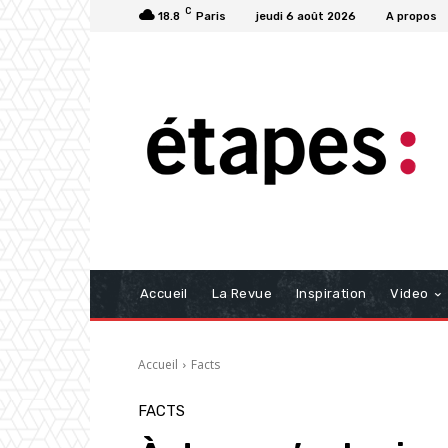
C
18.8
Paris
jeudi 6 août 2026
A propos
Accueil
La Revue
Inspiration
Video
Accueil
Facts
FACTS