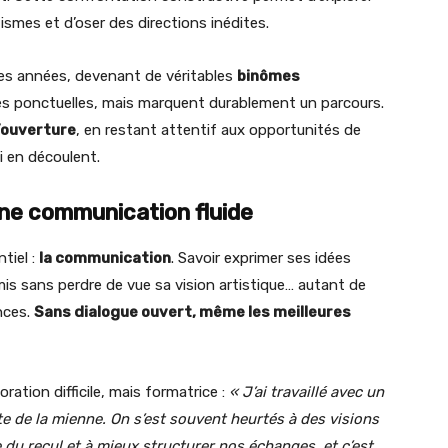
ismes et d’oser des directions inédites.
des années, devenant de véritables
binômes
ces ponctuelles, mais marquent durablement un parcours.
l’ouverture
, en restant attentif aux opportunités de
i en découlent.
ne communication fluide
tiel :
la communication
. Savoir exprimer ses idées
mis sans perdre de vue sa vision artistique… autant de
nces.
Sans dialogue ouvert, même les meilleures
oration difficile, mais formatrice :
« J’ai travaillé avec un
nte de la mienne. On s’est souvent heurtés à des visions
du recul et à mieux structurer nos échanges, et c’est