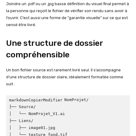
Joindre un .pdf ou un .jpg basse définition du visuel final permet à
la personne qui reçoit le fichier de vérifier son rendu sans avoir à
l’ouvrir. C’est aussi une forme de “garantie visuelle” sur ce qui est
censé être livré.
Une structure de dossier
compréhensible
Un bon fichier source est rarement livré seul. Il s’accompagne
d’une structure de dossier claire, idéalement formatée comme
suit :
NomProjet/

markdownCopierModifier
├── Source/

│   └── NomProjet_V1.ai

├── Liens/

│   ├── image01.jpg

│   └── texture_fond.tif
