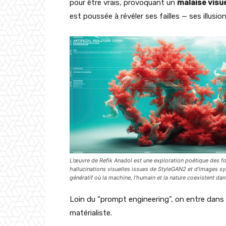
pour être vrais, provoquant un
malaise visue
est poussée à révéler ses failles — ses illus
L’œuvre de Refik Anadol est une exploration poétique des for
hallucinations visuelles issues de StyleGAN2 et d’images sy
génératif où la machine, l’humain et la nature coexistent d
Loin du “prompt engineering”, on entre dans u
matérialiste.