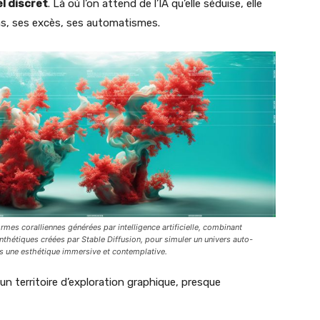
l discret
. Là où l’on attend de l’IA qu’elle séduise, elle
ions, ses excès, ses automatismes.
mes coralliennes générées par intelligence artificielle, combinant
nthétiques créées par Stable Diffusion, pour simuler un univers auto-
ans une esthétique immersive et contemplative.
n territoire d’exploration graphique, presque