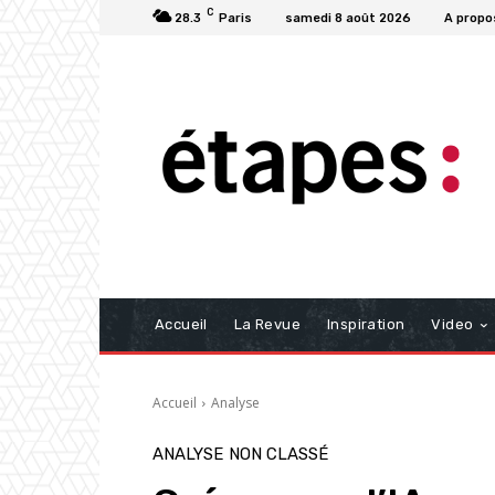
C
28.3
Paris
samedi 8 août 2026
A propo
Accueil
La Revue
Inspiration
Video
Accueil
Analyse
ANALYSE
NON CLASSÉ