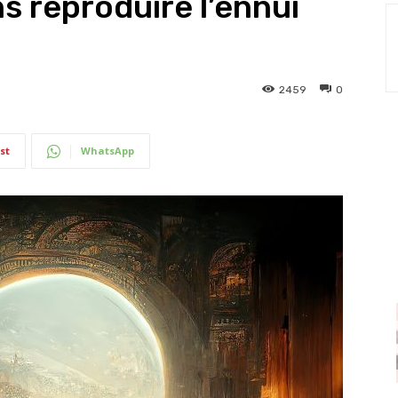
ns reproduire l’ennui
2459
0
st
WhatsApp